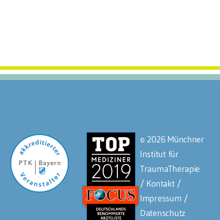
© 2026 Münchner
Institut für
TraumaTherapie
/ Kontakt
/
Impressum
/
Datenschutz