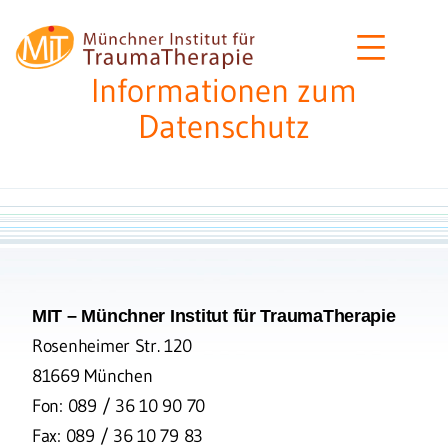
Zum
MIT
Inhalt
–
springen
Informationen zum
Münchner
Datenschutz
Institut
für
Traumatherapie
MIT – Münchner Institut für TraumaTherapie
Rosenheimer Str. 120
81669 München
Fon: 089 / 36 10 90 70
Fax: 089 / 36 10 79 83