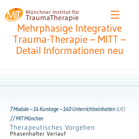
Zum
MIT
Inhalt
–
springen
Mehrphasige Integrative
Münchner
Trauma-Therapie – MITT –
Institut
Detail Informationen neu
für
Traumatherapie
7 Module – 14 Kurstage – 140 Unterrichtseinheiten
(UE)
// MIT München
Therapeutisches Vorgehen
Phasenhafter Verlauf