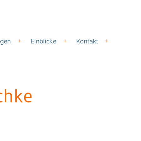
ngen
Einblicke
Kontakt
Menü
Menü
Menü
öffnen
öffnen
öffnen
chke