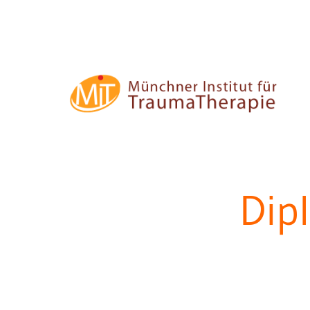
Zum
Inhalt
springen
MIT
–
Münchner
Dip
Institut
für
Traumatherapie