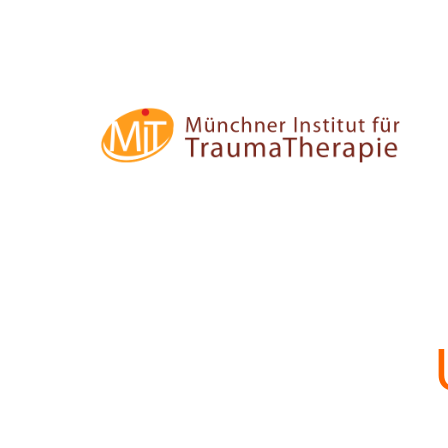
Zum
Inhalt
springen
MIT
–
Münchner
Institut
für
Traumatherapie