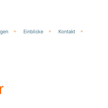
ngen
Einblicke
Kontakt
Menü
Menü
Menü
öffnen
öffnen
öffnen
r