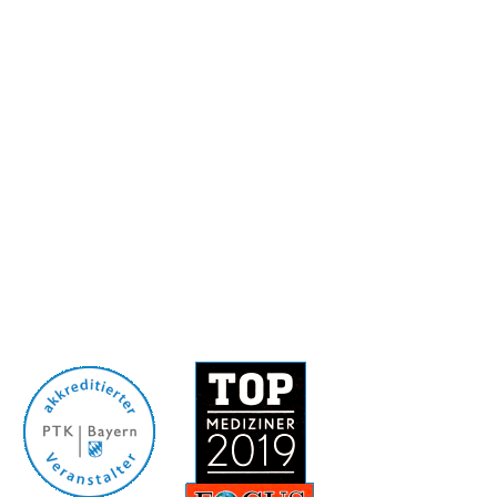
© 2026 Münchner
Institut für
TraumaTherapie
/ Kontakt
/