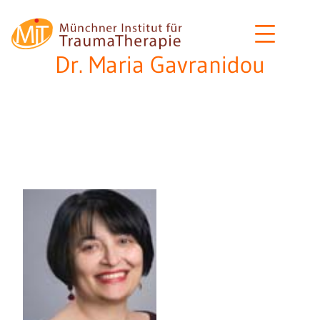
Zum
MIT
Inhalt
–
springen
Dr. Maria Gavranidou
Münchner
Institut
für
Traumatherapie