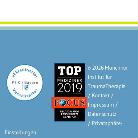
© 2026 Münchner
Institut für
TraumaTherapie
/ Kontakt
/
Impressum
/
Datenschutz
/
Privatsphäre-
Einstellungen