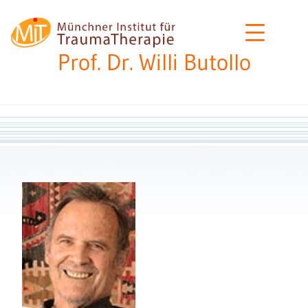
Zum
MIT
Inhalt
–
springen
Prof. Dr. Willi Butollo
Münchner
Institut
für
Traumatherapie